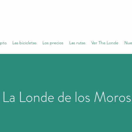
AVELONDE
En bicicleta en La Londe... Alquiler de bicicletas
a domicilio
epto
Las bicicletas
Los precios
Las rutas
Ver The Londe
Nue
La Londe de los Moros