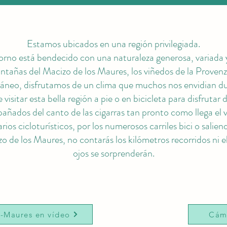
Estamos ubicados en una región privilegiada.
rno está bendecido con una naturaleza generosa, variada 
tañas del Macizo de los Maures, los viñedos de la Provenz
neo, disfrutamos de un clima que muchos nos envidian du
isitar esta bella región a pie o en bicicleta para disfrutar 
ñados del canto de las cigarras tan pronto como llega el 
rios cicloturísticos, por los numerosos carriles bici o salien
zo de los Maures, no contarás los kilómetros recorridos ni el
ojos se sorprenderán.
-Maures en vídeo
Cám